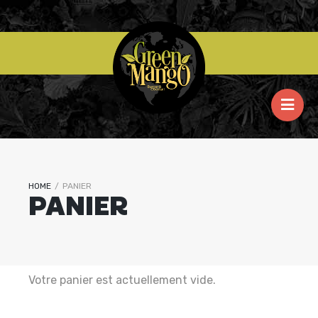
HOME
/
PANIER
PANIER
Votre panier est actuellement vide.